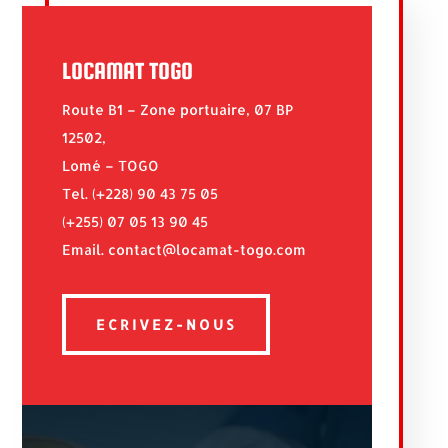
LOCAMAT TOGO
Route B1 – Zone portuaire, 07 BP
12502,
Lomé – TOGO
Tel. (+228) 90 43 75 05
(+255) 07 05 13 90 45
Email. contact@locamat-togo.com
ECRIVEZ-NOUS