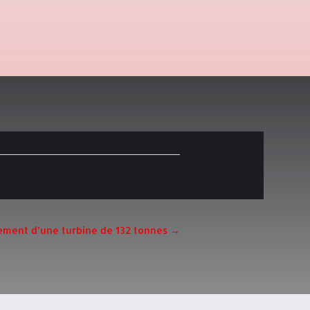
ement d’une turbine de 132 tonnes
→