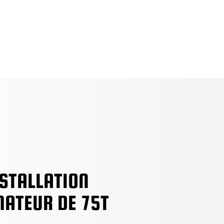
opos
L’équipe
Services
Matériel
Médias
NSTALLATION
ATEUR DE 75T