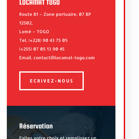
LOCAMAT TOGO
Route B1 – Zone portuaire, 07 BP
12502,
Lomé – TOGO
Tel. (+228) 90 43 75 05
(+255) 07 05 13 90 45
Email. contact@locamat-togo.com
ECRIVEZ-NOUS
Réservation
Faites votre choix et remplissez un