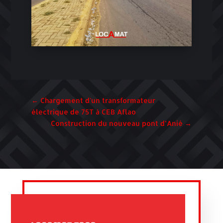
←
Chargement d'un transformateur
électrique de 75T à CEB Aflao
Construction du nouveau pont d’Anié
→