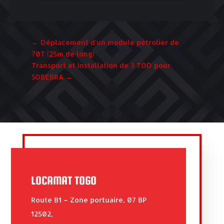
←
Déplacement d'un module pétrolier de
70T (25m de long)
Transport et installation de 3 TOD pour
SOBEBRA
→
LOCAMAT TOGO
Route B1 – Zone portuaire, 07 BP
12502,