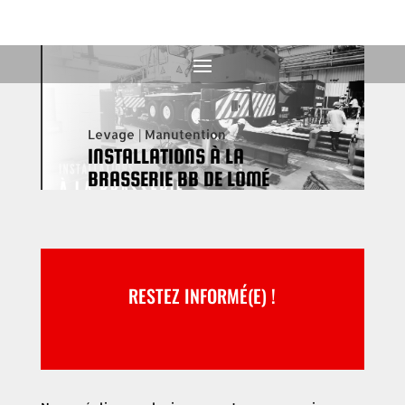
Levage
|
Manutention
INSTALLATIONS À LA
BRASSERIE BB DE LOMÉ
RESTEZ INFORMÉ(E) !