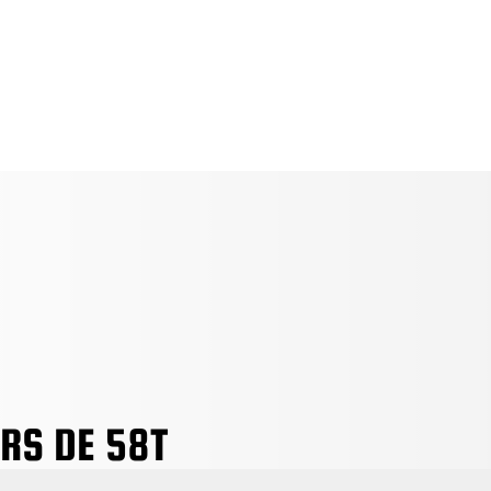
opos
L’équipe
Services
Matériel
Médias
RS DE 58T