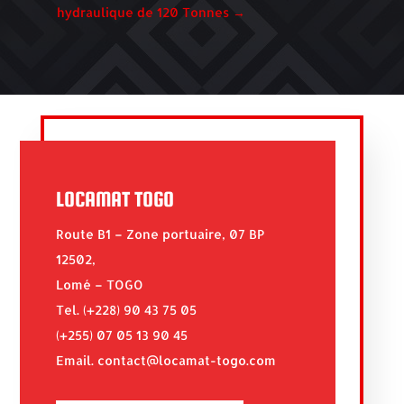
hydraulique de 120 Tonnes
→
LOCAMAT TOGO
Route B1 – Zone portuaire, 07 BP
12502,
Lomé – TOGO
Tel. (+228) 90 43 75 05
(+255) 07 05 13 90 45
Email. contact@locamat-togo.com